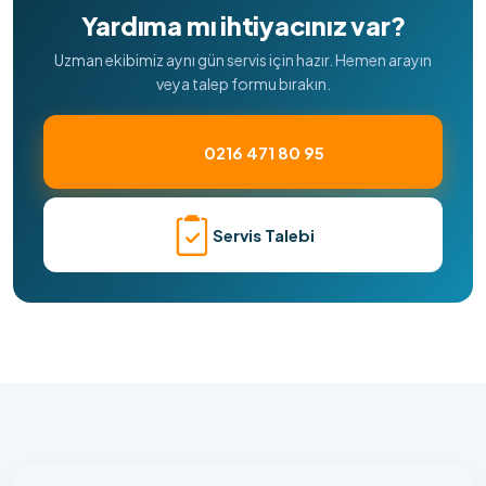
Yardıma mı ihtiyacınız var?
Uzman ekibimiz aynı gün servis için hazır. Hemen arayın
veya talep formu bırakın.
0216 471 80 95
Servis Talebi