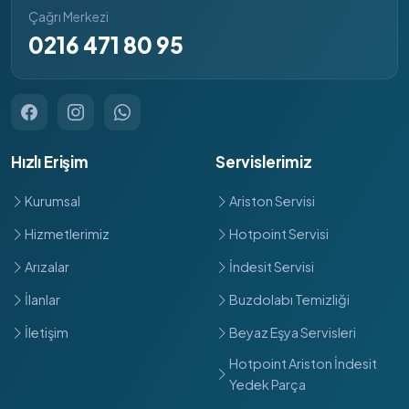
Çağrı Merkezi
0216 471 80 95
Hızlı Erişim
Servislerimiz
Kurumsal
Ariston Servisi
Hizmetlerimiz
Hotpoint Servisi
Arızalar
İndesit Servisi
İlanlar
Buzdolabı Temizliği
İletişim
Beyaz Eşya Servisleri
Hotpoint Ariston İndesit
Yedek Parça