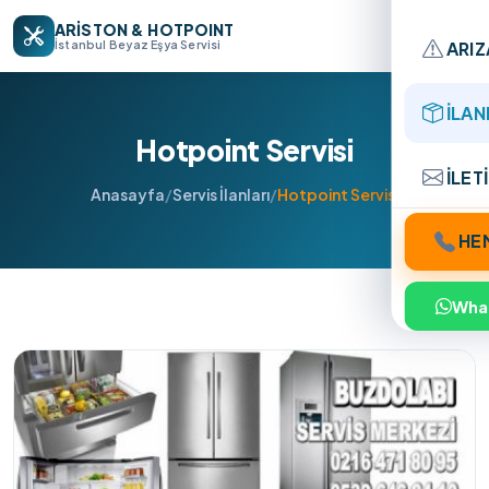
ARİSTON & HOTPOINT
ARI
İstanbul Beyaz Eşya Servisi
İLAN
Hotpoint Servisi
İLET
Anasayfa
/
Servis İlanları
/
Hotpoint Servisi
HEM
Wha